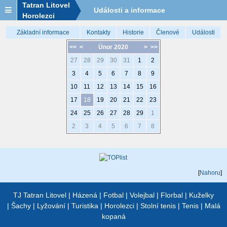
Tatran Litovel
Události a informace
Horolezci
Základní informace
Kontakty
Historie
Členové
Události
<<
<
Únor 2020
>
>>
27
28
29
30
31
1
2
3
4
5
6
7
8
9
10
11
12
13
14
15
16
17
18
19
20
21
22
23
24
25
26
27
28
29
1
2
3
4
5
6
7
8
[
Nahoru
]
TJ Tatran Litovel
|
Házená
|
Fotbal
|
Volejbal
|
Florbal
|
Kuželky
|
Šachy
|
Lyžování
|
Turistika
|
Horolezci
|
Stolní tenis
|
Tenis
|
Malá
kopaná