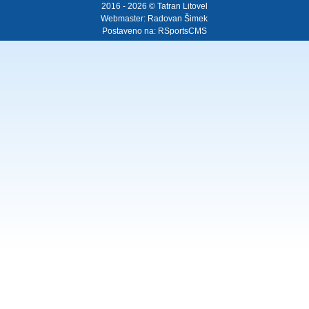
2016 - 2026 © Tatran Litovel
Webmaster:
Radovan Šimek
Postaveno na:
RSportsCMS