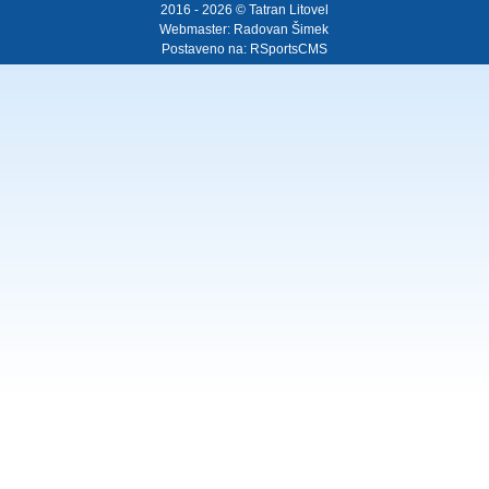
2016 - 2026 © Tatran Litovel
Webmaster:
Radovan Šimek
Postaveno na:
RSportsCMS