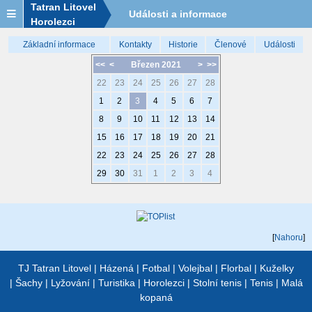
Tatran Litovel
Události a informace
Horolezci
Základní informace
Kontakty
Historie
Členové
Události
<<
<
Březen 2021
>
>>
22
23
24
25
26
27
28
1
2
3
4
5
6
7
8
9
10
11
12
13
14
15
16
17
18
19
20
21
22
23
24
25
26
27
28
29
30
31
1
2
3
4
[
Nahoru
]
TJ Tatran Litovel
|
Házená
|
Fotbal
|
Volejbal
|
Florbal
|
Kuželky
|
Šachy
|
Lyžování
|
Turistika
|
Horolezci
|
Stolní tenis
|
Tenis
|
Malá
kopaná