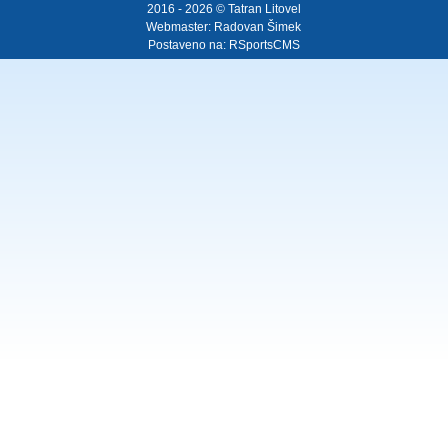
2016 - 2026 © Tatran Litovel
Webmaster:
Radovan Šimek
Postaveno na:
RSportsCMS