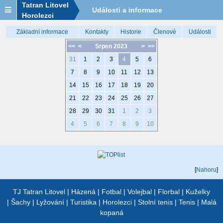
Tatran Litovel
Události a informace
Horolezci
Základní informace
Kontakty
Historie
Členové
Události
<<
<
Srpen 2023
>
>>
31
1
2
3
4
5
6
7
8
9
10
11
12
13
14
15
16
17
18
19
20
21
22
23
24
25
26
27
28
29
30
31
1
2
3
4
5
6
7
8
9
10
[
Nahoru
]
TJ Tatran Litovel
|
Házená
|
Fotbal
|
Volejbal
|
Florbal
|
Kuželky
|
Šachy
|
Lyžování
|
Turistika
|
Horolezci
|
Stolní tenis
|
Tenis
|
Malá
kopaná