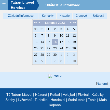
Tatran Litovel
Události a informace
Horolezci
Základní informace
Kontakty
Historie
Členové
Události
<<
<
Listopad 2023
>
>>
30
31
1
2
3
4
5
6
7
8
9
10
11
12
13
14
15
16
17
18
19
20
21
22
23
24
25
26
27
28
29
30
1
2
3
4
5
6
7
8
9
10
[
Nahoru
]
TJ Tatran Litovel
|
Házená
|
Fotbal
|
Volejbal
|
Florbal
|
Kuželky
|
Šachy
|
Lyžování
|
Turistika
|
Horolezci
|
Stolní tenis
|
Tenis
|
Malá
kopaná