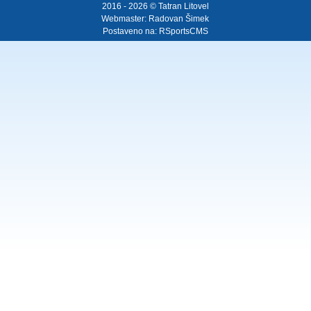
2016 - 2026 © Tatran Litovel
Webmaster:
Radovan Šimek
Postaveno na:
RSportsCMS