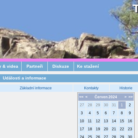
y & videa
Partneři
Diskuze
Ke stažení
Události a informace
Základní informace
Kontakty
Historie
<<
<
Červen 2024
>
>>
27
28
29
30
31
1
2
3
4
5
6
7
8
9
10
11
12
13
14
15
16
17
18
19
20
21
22
23
24
25
26
27
28
29
30