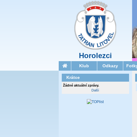
Horolezci
Klub
Odkazy
Fotk
Krátce
Žádné aktuální zprávy.
Další