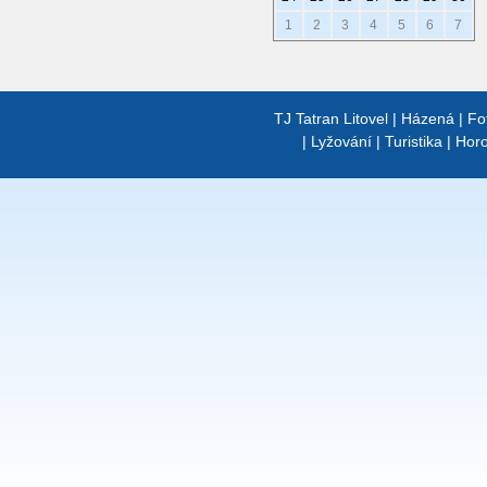
1
2
3
4
5
6
7
TJ Tatran Litovel
|
Házená
|
Fo
|
Lyžování
|
Turistika
|
Horo