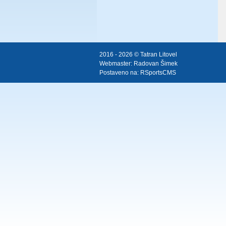
2016 - 2026 © Tatran Litovel
Webmaster:
Radovan Šimek
Postaveno na:
RSportsCMS