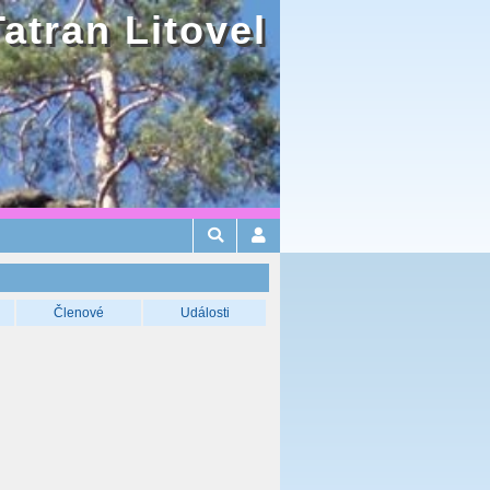
Tatran Litovel
Členové
Události