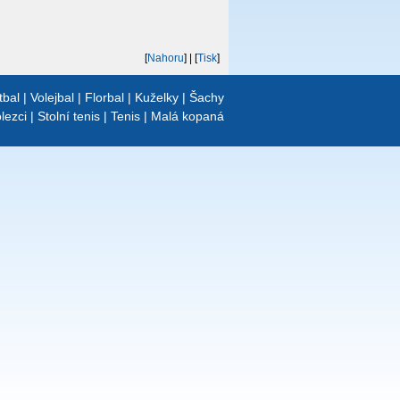
[
Nahoru
]
| [
Tisk
]
tbal
|
Volejbal
|
Florbal
|
Kuželky
|
Šachy
lezci
|
Stolní tenis
|
Tenis
|
Malá kopaná