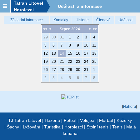
Tatran Litovel
Události a informace
Horolezci
Základní informace
Kontakty
Historie
Členové
Události
<<
<
Srpen 2024
>
>>
29
30
31
1
2
3
4
5
6
7
8
9
10
11
12
13
14
15
16
17
18
19
20
21
22
23
24
25
26
27
28
29
30
31
1
2
3
4
5
6
7
8
[
Nahoru
]
TJ Tatran Litovel
|
Házená
|
Fotbal
|
Volejbal
|
Florbal
|
Kuželky
|
Šachy
|
Lyžování
|
Turistika
|
Horolezci
|
Stolní tenis
|
Tenis
|
Malá
kopaná