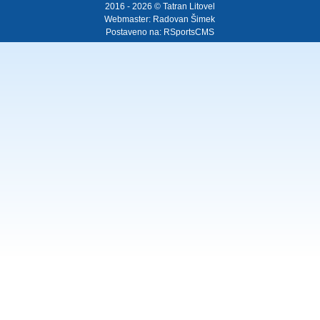
2016 - 2026 © Tatran Litovel
Webmaster:
Radovan Šimek
Postaveno na:
RSportsCMS