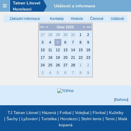
Tatran Litovel
Události a informace
Horolezci
Základní informace
Kontakty
Historie
Členové
Události
<<
<
Únor 2025
>
>>
27
28
29
30
31
1
2
3
4
5
6
7
8
9
10
11
12
13
14
15
16
17
18
19
20
21
22
23
24
25
26
27
28
1
2
3
4
5
6
7
8
9
[
Nahoru
]
TJ Tatran Litovel
|
Házená
|
Fotbal
|
Volejbal
|
Florbal
|
Kuželky
|
Šachy
|
Lyžování
|
Turistika
|
Horolezci
|
Stolní tenis
|
Tenis
|
Malá
kopaná