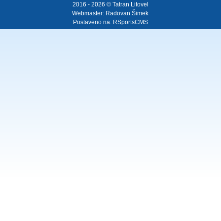
2016 - 2026 © Tatran Litovel
Webmaster:
Radovan Šimek
Postaveno na:
RSportsCMS