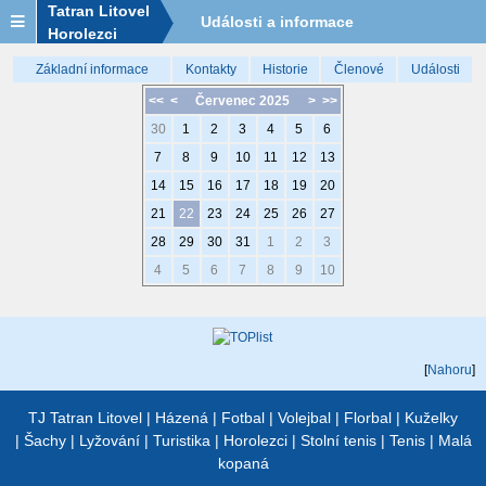
Tatran Litovel
Události a informace
Horolezci
Základní informace
Kontakty
Historie
Členové
Události
<<
<
Červenec 2025
>
>>
30
1
2
3
4
5
6
7
8
9
10
11
12
13
14
15
16
17
18
19
20
21
22
23
24
25
26
27
28
29
30
31
1
2
3
4
5
6
7
8
9
10
[
Nahoru
]
TJ Tatran Litovel
|
Házená
|
Fotbal
|
Volejbal
|
Florbal
|
Kuželky
|
Šachy
|
Lyžování
|
Turistika
|
Horolezci
|
Stolní tenis
|
Tenis
|
Malá
kopaná