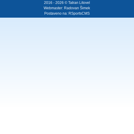
2016 - 2026 © Tatran Litovel
Webmaster:
Radovan Šimek
Postaveno na:
RSportsCMS