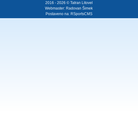
2016 - 2026 © Tatran Litovel
Webmaster:
Radovan Šimek
Postaveno na:
RSportsCMS