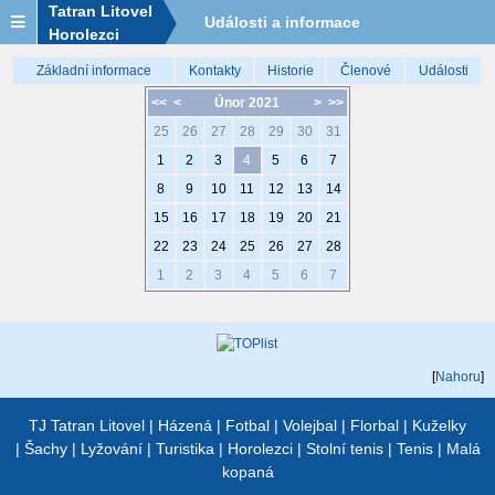
Tatran Litovel
Události a informace
Horolezci
Základní informace
Kontakty
Historie
Členové
Události
<<
<
Únor 2021
>
>>
25
26
27
28
29
30
31
1
2
3
4
5
6
7
8
9
10
11
12
13
14
15
16
17
18
19
20
21
22
23
24
25
26
27
28
1
2
3
4
5
6
7
[
Nahoru
]
TJ Tatran Litovel
|
Házená
|
Fotbal
|
Volejbal
|
Florbal
|
Kuželky
|
Šachy
|
Lyžování
|
Turistika
|
Horolezci
|
Stolní tenis
|
Tenis
|
Malá
kopaná