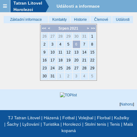
Tatran Litovel
Události a informace
Horolezci
Základní informace
Kontakty
Historie
Členové
Události
<<
<
Srpen 2021
>
>>
26
27
28
29
30
31
1
2
3
4
5
6
7
8
9
10
11
12
13
14
15
16
17
18
19
20
21
22
23
24
25
26
27
28
29
30
31
1
2
3
4
5
[
Nahoru
]
TJ Tatran Litovel
|
Házená
|
Fotbal
|
Volejbal
|
Florbal
|
Kuželky
|
Šachy
|
Lyžování
|
Turistika
|
Horolezci
|
Stolní tenis
|
Tenis
|
Malá
kopaná