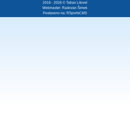
2016 - 2026 © Tatran Litovel
Webmaster:
Radovan Šimek
Postaveno na:
RSportsCMS