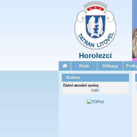
Horolezci
Klub
Odkazy
Fotk
Krátce
Žádné aktuální zprávy.
Další