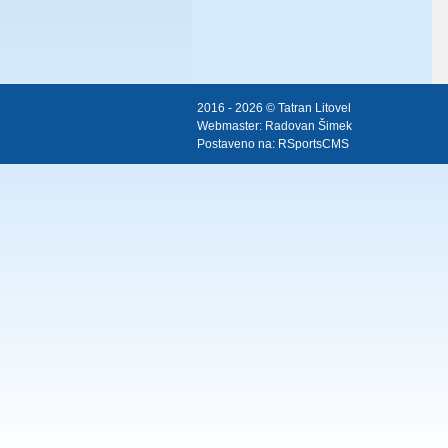
2016 - 2026 © Tatran Litovel
Webmaster:
Radovan Šimek
Postaveno na:
RSportsCMS