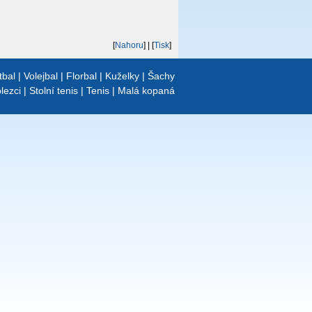
[
Nahoru
]
| [
Tisk
]
tbal
|
Volejbal
|
Florbal
|
Kuželky
|
Šachy
lezci
|
Stolní tenis
|
Tenis
|
Malá kopaná