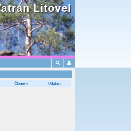
Tatran Litovel
Členové
Události