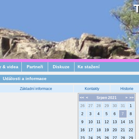
y & videa
Partneři
Diskuze
Ke stažení
Události a informace
Základní informace
Kontakty
Historie
<<
<
Srpen 2021
>
>>
26
27
28
29
30
31
1
2
3
4
5
6
7
8
9
10
11
12
13
14
15
16
17
18
19
20
21
22
23
24
25
26
27
28
29