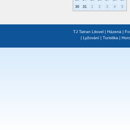
30
31
1
2
3
4
5
TJ Tatran Litovel
|
Házená
|
Fo
|
Lyžování
|
Turistika
|
Horo