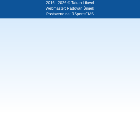
2016 - 2026 © Tatran Litovel
Webmaster:
Radovan Šimek
Postaveno na:
RSportsCMS