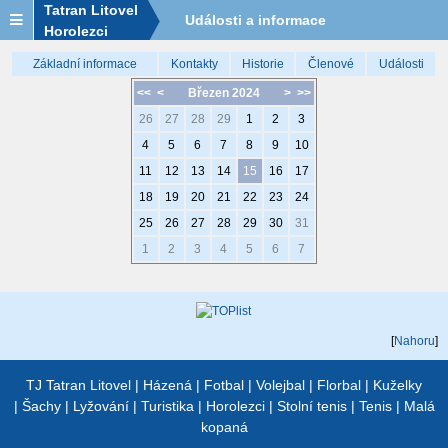
Tatran Litovel
Události a informace
Horolezci
Základní informace
Kontakty
Historie
Členové
Události
<<
<
Březen 2024
>
>>
26
27
28
29
1
2
3
4
5
6
7
8
9
10
11
12
13
14
15
16
17
18
19
20
21
22
23
24
25
26
27
28
29
30
31
1
2
3
4
5
6
7
[
Nahoru
]
TJ Tatran Litovel
|
Házená
|
Fotbal
|
Volejbal
|
Florbal
|
Kuželky
|
Šachy
|
Lyžování
|
Turistika
|
Horolezci
|
Stolní tenis
|
Tenis
|
Malá
kopaná