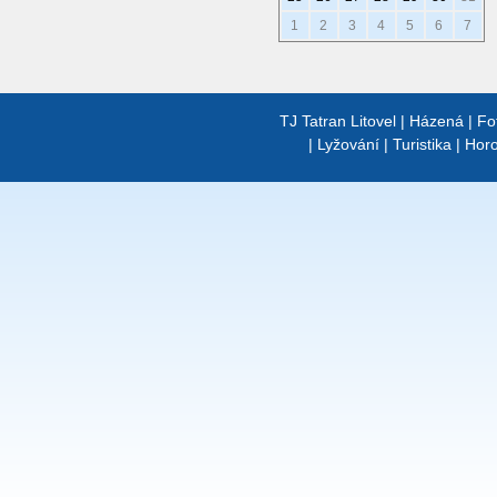
1
2
3
4
5
6
7
TJ Tatran Litovel
|
Házená
|
Fo
|
Lyžování
|
Turistika
|
Horo