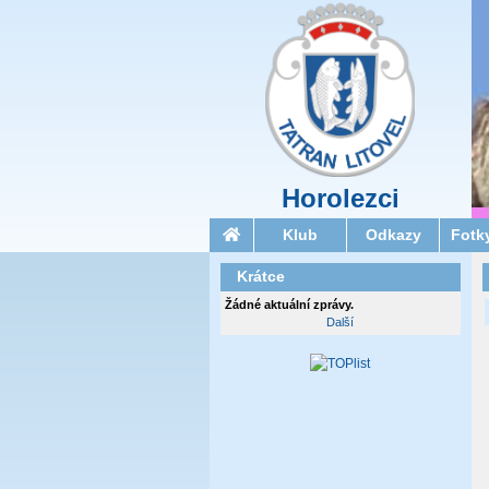
Horolezci
Klub
Odkazy
Fotk
Krátce
Žádné aktuální zprávy.
Další