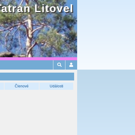
Tatran Litovel
Členové
Události