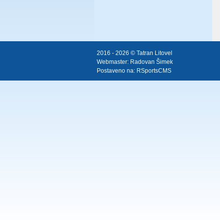
2016 - 2026 © Tatran Litovel
Webmaster:
Radovan Šimek
Postaveno na:
RSportsCMS