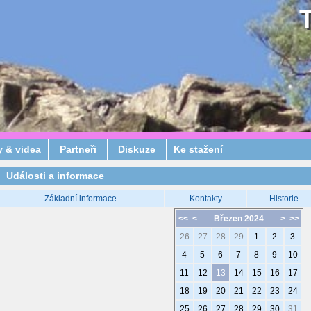
y & videa
Partneři
Diskuze
Ke stažení
Události a informace
Základní informace
Kontakty
Historie
<<
<
Březen 2024
>
>>
26
27
28
29
1
2
3
4
5
6
7
8
9
10
11
12
13
14
15
16
17
18
19
20
21
22
23
24
25
26
27
28
29
30
31