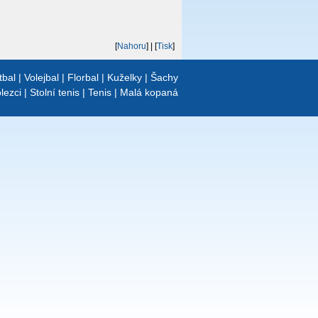
[
Nahoru
]
| [
Tisk
]
tbal
|
Volejbal
|
Florbal
|
Kuželky
|
Šachy
lezci
|
Stolní tenis
|
Tenis
|
Malá kopaná