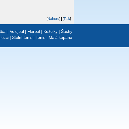
[
Nahoru
]
| [
Tisk
]
tbal
|
Volejbal
|
Florbal
|
Kuželky
|
Šachy
lezci
|
Stolní tenis
|
Tenis
|
Malá kopaná