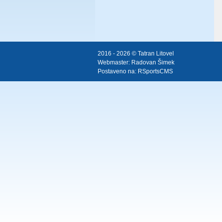
2016 - 2026 © Tatran Litovel
Webmaster:
Radovan Šimek
Postaveno na:
RSportsCMS