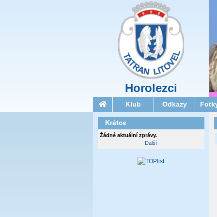
Horolezci
Klub
Odkazy
Fotk
Krátce
Žádné aktuální zprávy.
Další