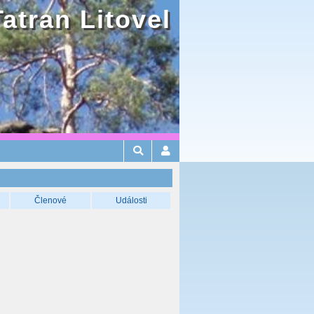
Tatran Litovel
Členové
Události