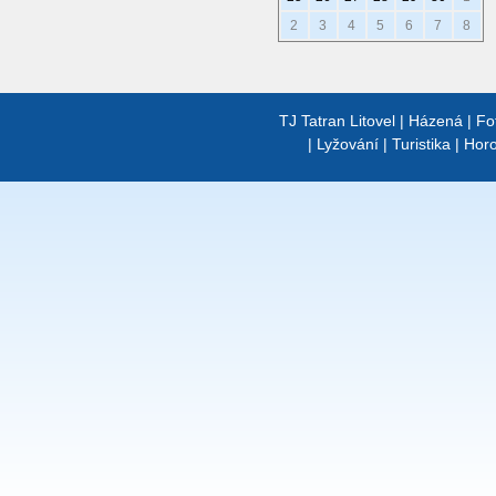
2
3
4
5
6
7
8
TJ Tatran Litovel
|
Házená
|
Fo
|
Lyžování
|
Turistika
|
Horo