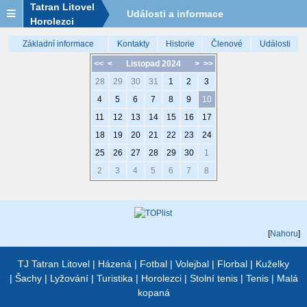
Tatran Litovel
Události a informace
Horolezci
Základní informace
Kontakty
Historie
Členové
Události
<<
<
Listopad 2024
>
>>
28
29
30
31
1
2
3
4
5
6
7
8
9
10
11
12
13
14
15
16
17
18
19
20
21
22
23
24
25
26
27
28
29
30
1
2
3
4
5
6
7
8
[
Nahoru
]
TJ Tatran Litovel
|
Házená
|
Fotbal
|
Volejbal
|
Florbal
|
Kuželky
|
Šachy
|
Lyžování
|
Turistika
|
Horolezci
|
Stolní tenis
|
Tenis
|
Malá
kopaná