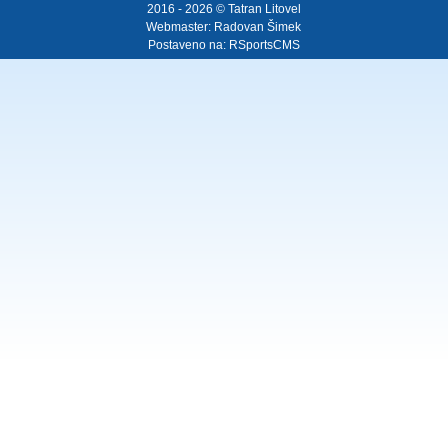
2016 - 2026 © Tatran Litovel
Webmaster:
Radovan Šimek
Postaveno na:
RSportsCMS