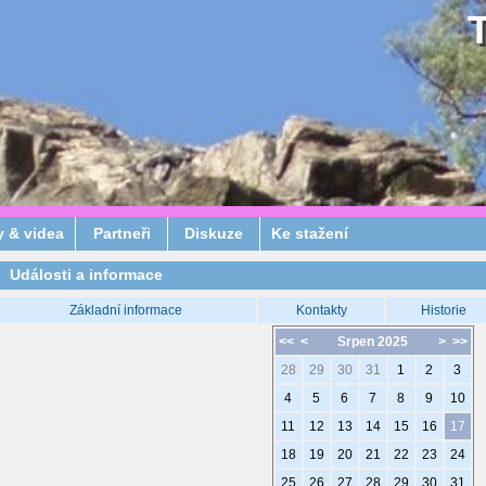
y & videa
Partneři
Diskuze
Ke stažení
Události a informace
Základní informace
Kontakty
Historie
<<
<
Srpen 2025
>
>>
28
29
30
31
1
2
3
4
5
6
7
8
9
10
11
12
13
14
15
16
17
18
19
20
21
22
23
24
25
26
27
28
29
30
31