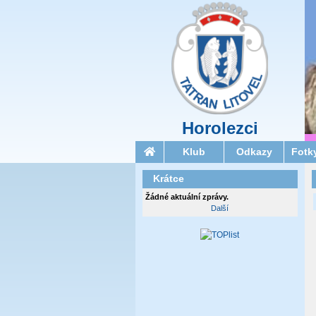
Horolezci
Klub
Odkazy
Fotk
Krátce
Žádné aktuální zprávy.
Další