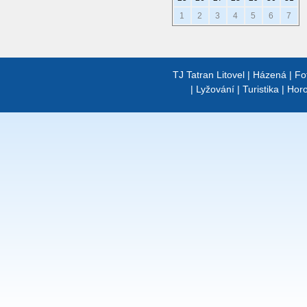
1
2
3
4
5
6
7
TJ Tatran Litovel
|
Házená
|
Fo
|
Lyžování
|
Turistika
|
Horo