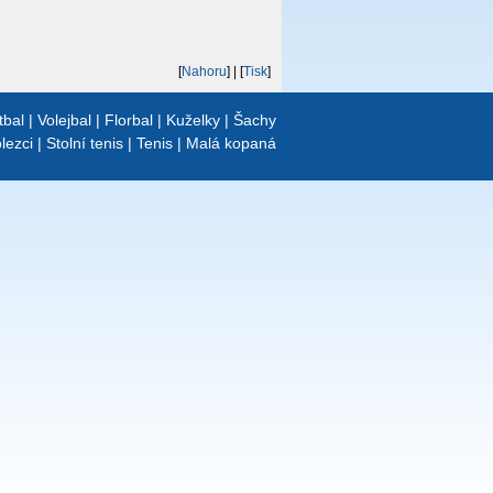
[
Nahoru
]
| [
Tisk
]
tbal
|
Volejbal
|
Florbal
|
Kuželky
|
Šachy
lezci
|
Stolní tenis
|
Tenis
|
Malá kopaná