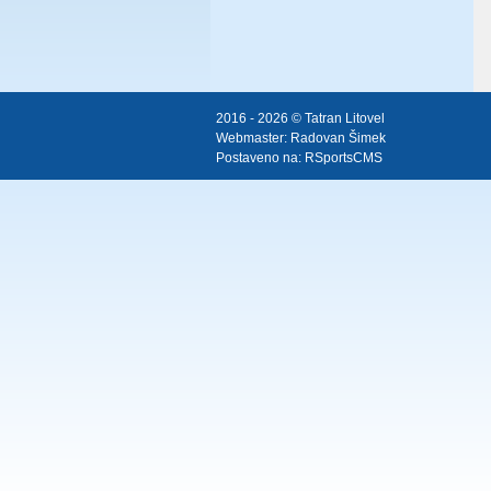
2016 - 2026 © Tatran Litovel
Webmaster:
Radovan Šimek
Postaveno na:
RSportsCMS