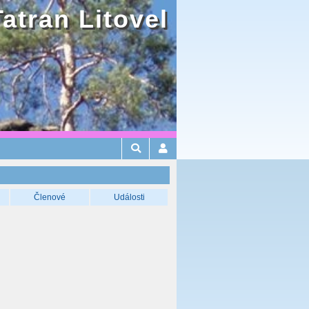
Tatran Litovel
Členové
Události