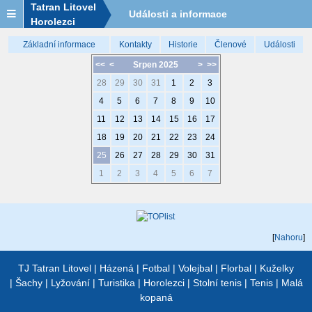
Tatran Litovel
Události a informace
Horolezci
Základní informace
Kontakty
Historie
Členové
Události
<<
<
Srpen 2025
>
>>
28
29
30
31
1
2
3
4
5
6
7
8
9
10
11
12
13
14
15
16
17
18
19
20
21
22
23
24
25
26
27
28
29
30
31
1
2
3
4
5
6
7
[
Nahoru
]
TJ Tatran Litovel
|
Házená
|
Fotbal
|
Volejbal
|
Florbal
|
Kuželky
|
Šachy
|
Lyžování
|
Turistika
|
Horolezci
|
Stolní tenis
|
Tenis
|
Malá
kopaná