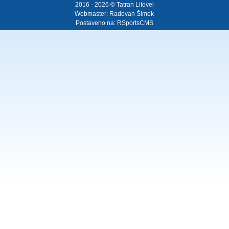
2016 - 2026 © Tatran Litovel
Webmaster:
Radovan Šimek
Postaveno na:
RSportsCMS