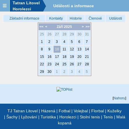
Tatran Litovel
Události a informace
Horolezci
Základní informace
Kontakty
Historie
Členové
Události
<<
<
Září 2025
>
>>
25
26
27
28
29
30
31
1
2
3
4
5
6
7
8
9
10
11
12
13
14
15
16
17
18
19
20
21
22
23
24
25
26
27
28
29
30
1
2
3
4
5
[
Nahoru
]
TJ Tatran Litovel
|
Házená
|
Fotbal
|
Volejbal
|
Florbal
|
Kuželky
|
Šachy
|
Lyžování
|
Turistika
|
Horolezci
|
Stolní tenis
|
Tenis
|
Malá
kopaná