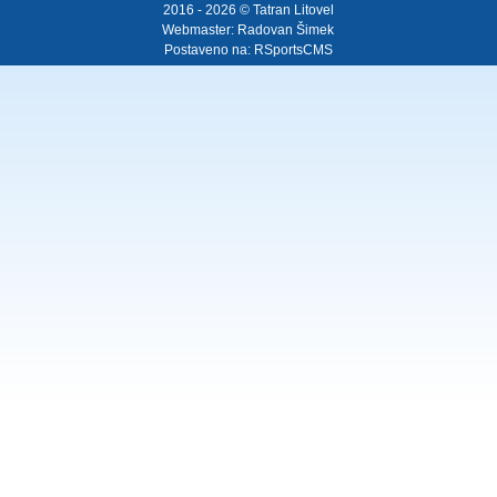
2016 - 2026 © Tatran Litovel
Webmaster:
Radovan Šimek
Postaveno na:
RSportsCMS